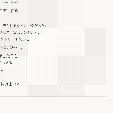
目次
に逆行する
、売られるタイミングだった。
込んで、実はレンジだった
ントリー”している
事に真逆へ…
識したこと
置”も見る
知る
も抜け出せる。