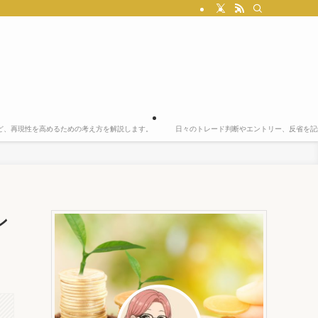
ど、再現性を高めるための考え方を解説します。
日々のトレード判断やエントリー、反省を記
ン