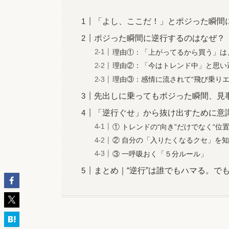
「よし、ここだ！」とポジった瞬間
ポジった瞬間に逆行するのはなぜ？
理由①：「上がってるから買う」は
理由②：「今はトレンド中」と思い
理由③：感情に流されて“飛び乗りエ
先出しに乗ってもポジった瞬間、見
「逆行ぐせ」から抜け出すために意
① トレンドの“向き”だけでなく“位
② 自分の「入りたくなるクセ」を
③ 一呼吸おく「５分ルール」
まとめ｜“逆行”は誰でもハマる。で